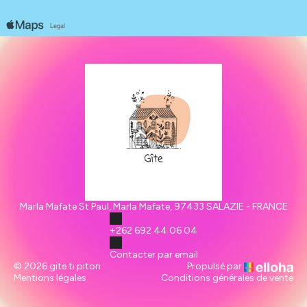
Marla Mafate St Paul, Marla Mafate, 97433 SALAZIE - FRANCE
+262 692 44 06 04
Contacter par email
© 2026 gite ti piton
Propulsé par
Mentions légales
Conditions générales de vente