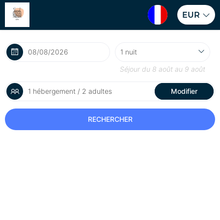
EUR
Séjour du
8 août
au
9 août
1 hébergement / 2 adultes
Modifier